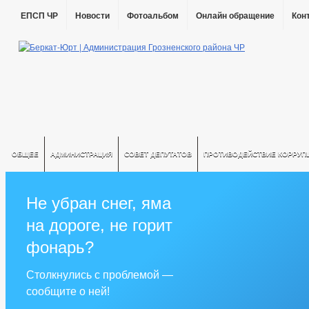
ЕПСП ЧР
Новости
Фотоальбом
Онлайн обращение
Кон
ОБЩЕЕ
АДМИНИСТРАЦИЯ
СОВЕТ ДЕПУТАТОВ
ПРОТИВОДЕЙСТВИЕ КОРРУП
Не убран снег, яма
на дороге, не горит
фонарь?
Столкнулись с проблемой —
сообщите о ней!