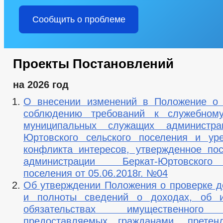
Сообщить о проблеме
Проекты Постановлений
на 2026 год
О внесении изменений в Положение о 
соблюдению требований к служебном
муниципальных служащих администра
Юртовского сельского поселения и ур
конфликта интересов, утвержденное по
администрации Беркат-Юртовского
поселения от 05.06.2018г. №04
Об утверждении Положения о проверке д
и полноты сведений о доходах, об 
обязательствах имущественного 
предоставляемых гражданами, прете