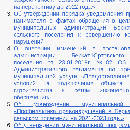
на перспективу до 2022 года»
Об утверждении порядка уведомления п
нанимателя о фактах обращения в цел
муниципальных администрации Беркат
сельского поселения к совершению ко
нарушений
О внесении изменений в постановл
администрации Беркат-Юртовского
поселения от 23.01.2019г. №02 Об 
Административного регламента по пре
муниципальной услуги «Предоставление
условий на подключение объекта к
строительства к сетям инженерно-т
обеспечения».
Об утверждении муниципальной 
«Профилактика правонарушений в Берк
сельском поселении на 2021-2023 годы»
Об утверждении муниципальной програм