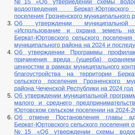
№15 «Об утвериедении схемы водос
водоотведения Беркат-Юртовского
поселения Грозненского муниципального 
Об утверждении муниципальной 
«Использование и охрана земель на
Беркат-Юртовского сельского поселения 
муниципального района на 2024 и послед
Об утверждении Программы профилак
причинения вреда (ущерба) охраняе
ценностям в рамках муниципального конт
благоустройства на территории Берка
сельского поселения Грозненского му
района Чеченской Республики на 2024 год
Об утверждении муниципальной програм
малого и среднего предпринимательст
Юртовском сельском поселении на 2024-2
Об отмене Постановления главы ад
Беркат-Юртовского сельского поселения от
№15 «Об утверждении схемы водос