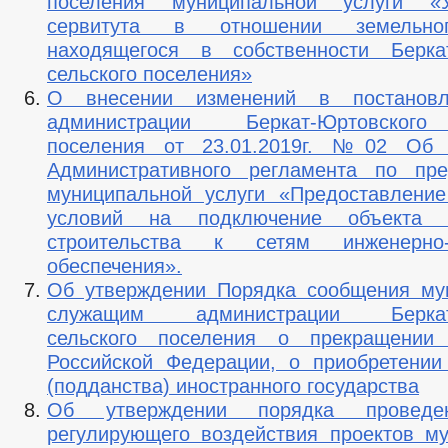
поселения муниципальной услуги «У
сервитута в отношении земельног
находящегося в собственности Беркат
сельского поселения»
О внесении изменений в постановл
администрации Беркат-Юртовского
поселения от 23.01.2019г. №02 Об 
Административного регламента по пре
муниципальной услуги «Предоставление
условий на подключение объекта к
строительства к сетям инженерно-т
обеспечения».
Об утверждении Порядка сообщения му
служащим администрации Беркат-
сельского поселения о прекращении 
Российской Федерации, о приобретении
(подданства) иностранного государства
Об утверждении порядка проведе
регулирующего воздействия проектов м