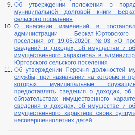
Об утверждении положения о поряд
муниципальной долговой книги Беркат
сельского поселения
О внесении изменений в постановл
администрации Беркат-Юртовского
поселения от 19.05.2020г. №03 «О пр
сведений о доходах, об имуществе и об
имущественного характера» в администр
Юртовского сельского поселения
Об утверждении Перечня должностей м
службы, при назначении на которые и п
которых муниципальные служащи
предоставлять сведения о доходах, об
обязательствах имущественного характ
сведения о доходах, об имуществе и об
имущественного характера своих супруга
несовершеннолетних детей