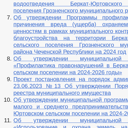
водоотведения Беркат-Юртовского
поселения Грозненского муниципального 
Об утверждении Программы профилак
причинения вреда (ущерба) охраняе
ценностям в рамках муниципального конт
благоустройства на территории Берка
сельского поселения Грозненского му
района Чеченской Республики на 2024 год
Об утверждении муниципальной 
«Профилактика правонарушений в Берк
сельском поселении на 2024-2026 годы»
Проект постановления на порядок адми
23.06.2023 №13 Об утверждении Поря
реестра муниципального имущества
Об утверждении муниципальной програм
малого и среднего предпринимательст
Юртовском сельском поселении на 2024-2
Об утверждении муниципальной 
«Использование и охрана земель на