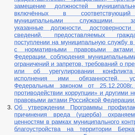
замещение должностей муниципальн
включённых в соответствующий 
муниципальными служащими, за
указанные должности, достоверност
сведений, предоставляемых граж
поступлении на муниципальную службу в 
с нормативными правовыми актами 
Федерации. соблюдения муниципальным
ограничений и запретов, требований о п
или об урегулировании конфликта 
исполнения ими обязанностей, уст
Федеральным законом от 25.12.200
противодействии коррупции» и другими 
правовыми актами Российской Федерации
Об утверждении Программы профилак
причинения вреда (ущерба) охраняе
ценностям в рамках муниципального конт
благоустройства на территории Берка