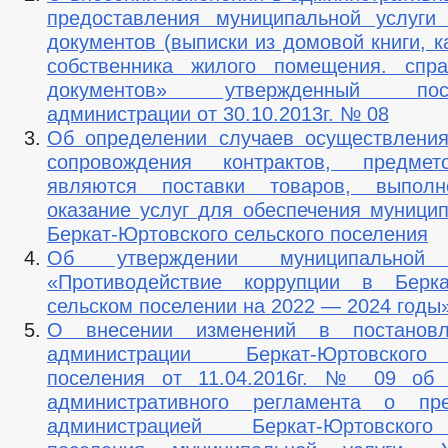
предоставления муниципальной услуги
документов (выписки из домовой книги, к
собственника жилого помещения. спр
документов» утвержденный пост
администрации от 30.10.2013г. № 08
Об определении случаев осуществления
сопровождения контрактов, предме
являются поставки товаров, выполн
оказание услуг для обеспечения муници
Беркат-Юртовского сельского поселения
Об утверждении муниципальной 
«Противодействие коррупции в Берка
сельском поселении на 2022 — 2024 годы
О внесении изменений в постановл
администрации Беркат-Юртовского
поселения от 11.04.2016г. № 09 об 
административного регламента о пре
администрацией Беркат-Юртовского