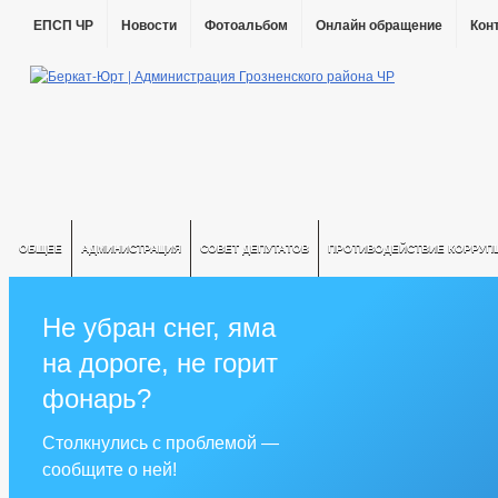
ЕПСП ЧР
Новости
Фотоальбом
Онлайн обращение
Кон
ОБЩЕЕ
АДМИНИСТРАЦИЯ
СОВЕТ ДЕПУТАТОВ
ПРОТИВОДЕЙСТВИЕ КОРРУП
Не убран снег, яма
на дороге, не горит
фонарь?
Столкнулись с проблемой —
сообщите о ней!