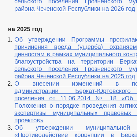
сельского поселения Грозненского му
района Чеченской Республики на 2026 год
на 2025 год
Об утверждении Программы профилак
причинения вреда (ущерба) охраняе
ценностям в рамках муниципального конт
благоустройства на территории Берка
сельского поселения Грозненского му
района Чеченской Республики на 2025 год
О внесении изменений в пост
администрации Беркат-Юртовского
поселения от 11.06.2014 № 18 «Об 
Положения о порядке проведения антик
экспертизы муниципальных правовых
проектов»
Об утверждении муниципальной 
«Противодействие коррупции в Берка