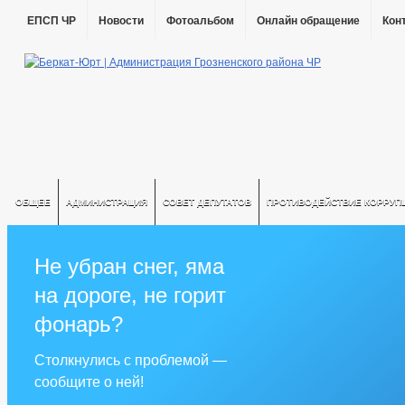
ЕПСП ЧР
Новости
Фотоальбом
Онлайн обращение
Кон
ОБЩЕЕ
АДМИНИСТРАЦИЯ
СОВЕТ ДЕПУТАТОВ
ПРОТИВОДЕЙСТВИЕ КОРРУП
Не убран снег, яма
на дороге, не горит
фонарь?
Столкнулись с проблемой —
сообщите о ней!