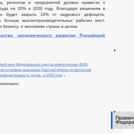
ва, регионов и предприятий должна привести к
руда на 20% к 2030 году. Благодаря решениям в
но будет закрыть 10% от кадрового дефицита,
ть больше высокопроизводительных рабочих мест,
 бизнесу, и экономике страны в целом.
ерство экономического развития Российской
 рейтинге Федерального центра компетенции (ФЦК)
ие в первом заседании Рабочей группы по вопросам
изводительность труда» в 2025 году
»
запрещено.
Правит
Федера