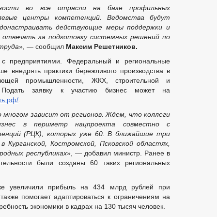
ьности во все отрасли на базе профильных
левые центры компетенций. Ведомства будут
 донастраивать действующие меры поддержки и
 отвечать за подготовку системных решений по
труда
», — сообщил
Максим Решетников.
 с предприятиями. Федеральный и региональные
ше внедрять практики бережливого производства в
вающей промышленности, ЖКХ, строительной и
. Подать заявку к участию бизнес может на
ть.рф/
.
многом зависит от регионов. Ждем, что коллеги
изнес в периметр нацпроекта совместно с
енций (РЦК), которых уже 60. В ближайшие три
Курганской, Костромской, Псковской областях,
ародных республиках
», — добавил министр. Ранее в
тельности были созданы 60 таких региональных
же увеличили прибыль на 434 млрд рублей при
также помогает адаптироваться к ограничениям на
требность экономики в кадрах на 130 тысяч человек.