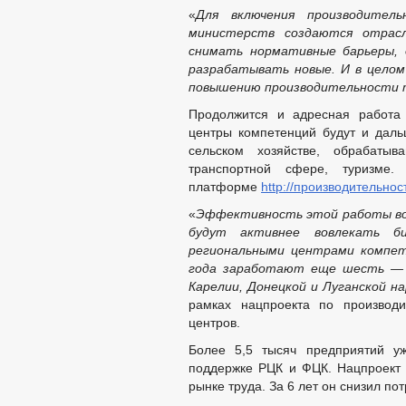
«
Для включения производител
министерств создаются отрас
снимать нормативные барьеры,
разрабатывать новые. И в целом
повышению производительности 
Продолжится и адресная работа
центры компетенций будут и даль
сельском хозяйстве, обрабаты
транспортной сфере, туризме
платформе
http://производительнос
«
Эффективность этой работы во 
будут активнее вовлекать б
региональными центрами компет
года заработают еще шесть — в 
Карелии, Донецкой и Луганской н
рамках нацпроекта по производи
центров.
Более 5,5 тысяч предприятий у
поддержке РЦК и ФЦК. Нацпроект 
рынке труда. За 6 лет он снизил по