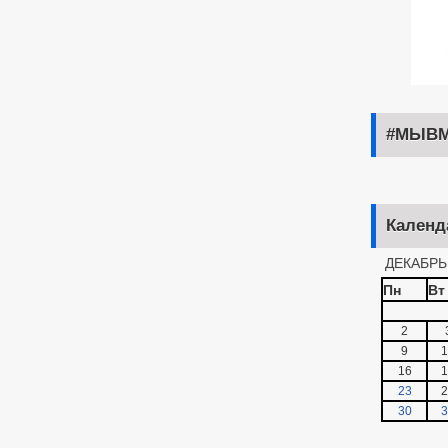
#МЫВМ
Календ
ДЕКАБРЬ
Пн
Вт
2
9
1
16
1
23
2
30
3