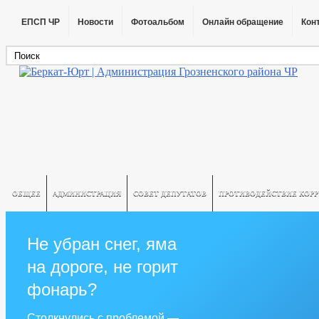
ЕПСП ЧР
Новости
Фотоальбом
Онлайн обращение
Кон
ОБЩЕЕ
АДМИНИСТРАЦИЯ
СОВЕТ ДЕПУТАТОВ
ПРОТИВОДЕЙСТВИЕ КОР
Не убран снег, яма
на дороге, не горит
фонарь?
Столкнулись с проблемой —