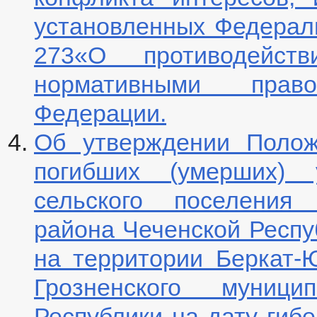
установленных Федераль
273«О противодейст
нормативными прав
Федерации.
Об утверждении Полож
погибших (умерших) у
сельского поселения 
района Чеченской Респу
на территории Беркат-Ю
Грозненского муници
Республики на дату гибе